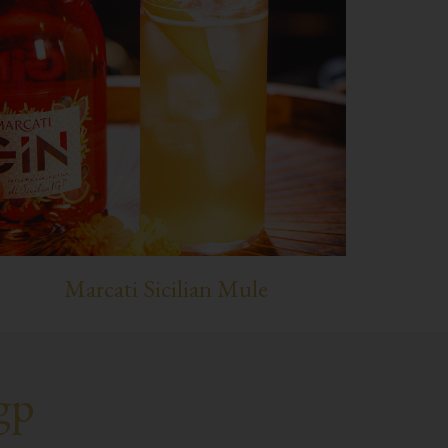
Marcati Sicilian Mule
gp