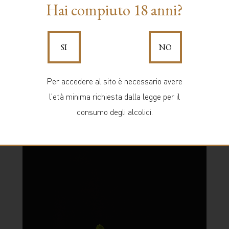
Hai compiuto 18 anni?
k Marcati
Marcati's 
SI
NO
Per accedere al sito è necessario avere
Gin Marcati
l'età minima richiesta dalla legge per il
consumo degli alcolici.