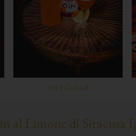
1919 Cocktail
in al Limone di Siracusa I