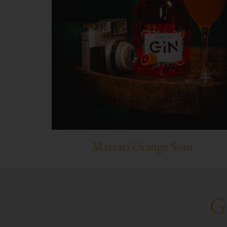
Marcati Orange Sour
G