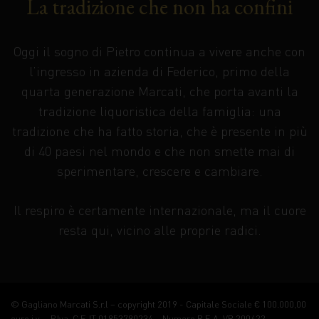
La tradizione che non ha confini
Oggi il sogno di Pietro continua a vivere anche con
l’ingresso in azienda di Federico, primo della
quarta generazione Marcati, che porta avanti la
tradizione liquoristica della famiglia: una
tradizione che ha fatto storia, che è presente in più
di 40 paesi nel mondo e che non smette mai di
sperimentare, crescere e cambiare.
Il respiro è certamente internazionale, ma il cuore
resta qui, vicino alle proprie radici.
© Gagliano Marcati S.r.l – copyright 2019 - Capitale Sociale € 100.000,00
euro i.v. – P.Iva, C.F. IT 01853790234 – Numero R.E.A. VR 200422