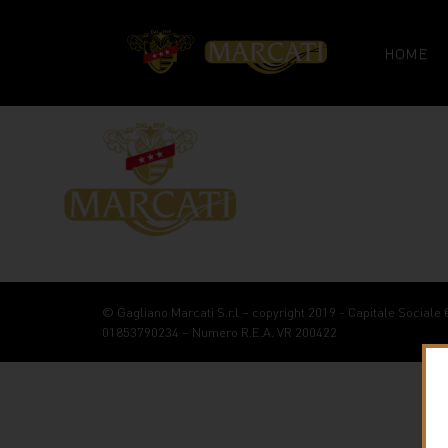
HOME
© Gagliano Marcati S.r.l – copyright 2019 - Capitale Sociale € 1
01853790234 – Numero R.E.A. VR 200422