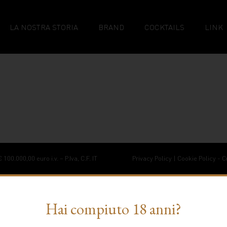
LA NOSTRA STORIA
BRAND
COCKTAILS
LINK
00.000,00 euro i.v. – P.Iva, C.F. IT
Privacy Policy
|
Cookie Policy
-
C
Informativa sulla raccolta
Le tue preferenze relative alla privacy
Hai compiuto 18 anni?