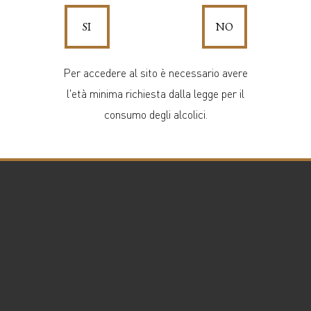
SI
NO
Per accedere al sito è necessario avere
l'età minima richiesta dalla legge per il
consumo degli alcolici.