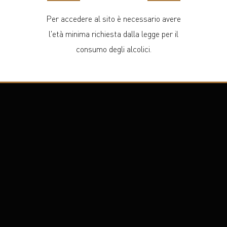
Per accedere al sito è necessario avere
l'età minima richiesta dalla legge per il
consumo degli alcolici.