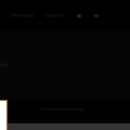
TERRITORIO
CONTATTI
ffè
redits
Normativa Whistleblowing