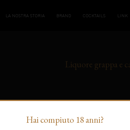
LA NOSTRA STORIA
BRAND
COCKTAILS
LINK
Liquore grappa e ca
00.000,00 euro i.v. – P.Iva, C.F. IT
Privacy Policy
|
Cookie Policy
-
C
Hai compiuto 18 anni?
Informativa sulla raccolta
Le tue preferenze relative alla privacy