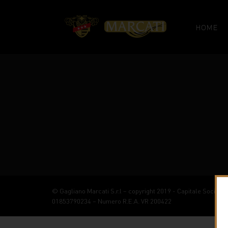
HOME
© Gagliano Marcati S.r.l – copyright 2019 - Capitale Sociale € 1
01853790234 – Numero R.E.A. VR 200422