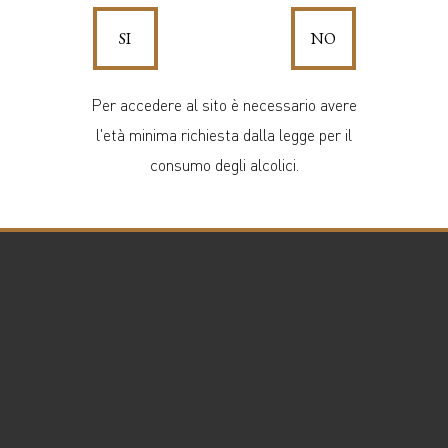
SI
NO
Per accedere al sito è necessario avere
l'età minima richiesta dalla legge per il
consumo degli alcolici.