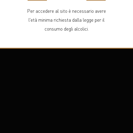
Per accedere al sito è necessario avere
l'età minima richiesta dalla legge per il
consumo degli alcolici.